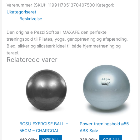
Varenummer (SKU):
1199117051370407500
Kategori:
Ukategoriseret
Beskrivelse
Den originale Pezzi Softball MAXAFE den perfekte
træningsbold til Pilates, yoga, genoptræning og afspænding.
Blød, sikker og slidstærk ideel til både hjemmetræning og
terapi.
Relaterede varer
BOSU EXERCISE BALL –
Power træningsbold ø55
55CM – CHARCOAL
ABS Sølv
KØB NU
KØB NU
440.00
kr.
239.00
kr.