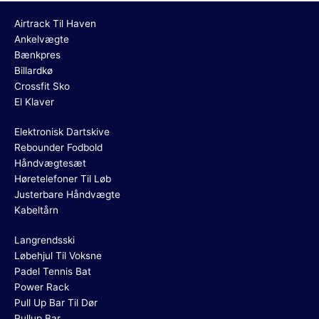
Airtrack Til Haven
Ankelvægte
Bænkpres
Billardkø
Crossfit Sko
El Klaver
Elektronisk Dartskive
Rebounder Fodbold
Håndvægtesæt
Høretelefoner Til Løb
Justerbare Håndvægte
Kabeltårn
Langrendsski
Løbehjul Til Voksne
Padel Tennis Bat
Power Rack
Pull Up Bar Til Dør
Pullup Bar