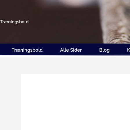
Gå
til
indholdet
Træningsbold
Træningsbold
Alle Sider
Blog
K