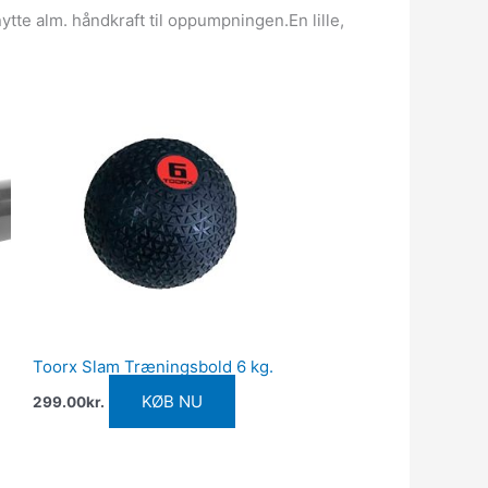
tte alm. håndkraft til oppumpningen.En lille,
Toorx Slam Træningsbold 6 kg.
KØB NU
299.00
kr.