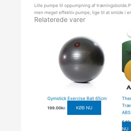
Lille pumpe til oppumpning af træningsbolde.Pu
men meget effektiv pumpe, lige til at smide i e
Relaterede varer
Gymstick Exercise Ball 65cm
Ther
Træn
KØB NU
199.00
kr.
ABS
549
NU