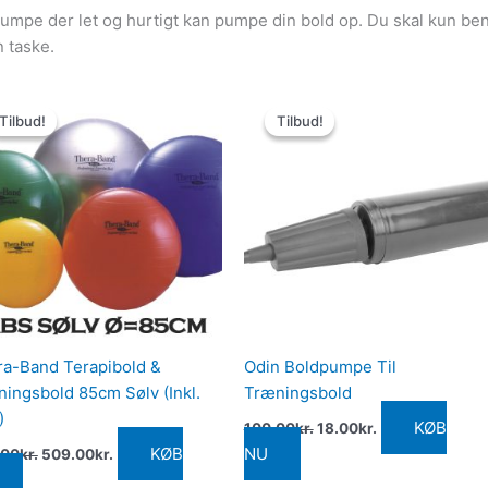
mpe der let og hurtigt kan pumpe din bold op. Du skal kun beny
n taske.
Den
Den
Den
Den
oprindelige
aktuelle
oprindelige
aktuelle
Tilbud!
Tilbud!
Tilbud!
Tilbud!
pris
pris
pris
pris
var:
er:
var:
er:
549.00kr..
509.00kr..
100.00kr..
18.00kr..
a-Band Terapibold &
Odin Boldpumpe Til
ingsbold 85cm Sølv (Inkl.
Træningsbold
)
KØB
100.00
kr.
18.00
kr.
KØB
NU
.00
kr.
509.00
kr.