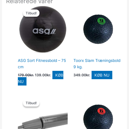
Relaterede varer
Den
Den
oprindelige
aktuelle
Tilbud!
Tilbud!
pris
pris
var:
er:
179.00kr..
139.00kr..
ASG Sort Fitnessbold – 75
Toorx Slam Træningsbold
cm
9 kg.
KØB
KØB NU
179.00
kr.
139.00
kr.
349.00
kr.
NU
Den
Den
oprindelige
aktuelle
Tilbud!
Tilbud!
pris
pris
var:
er:
100.00kr..
18.00kr..