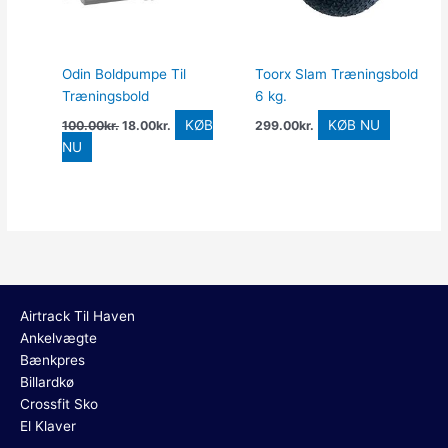
Odin Boldpumpe Til
Toorx Slam Træningsbold
Træningsbold
6 kg.
KØB
KØB NU
100.00
kr.
18.00
kr.
299.00
kr.
NU
Airtrack Til Haven
Ankelvægte
Bænkpres
Billardkø
Crossfit Sko
El Klaver