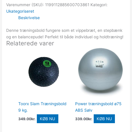
Varenummer (SKU):
1199112885600703861
Kategori:
Ukategoriseret
Beskrivelse
Denne træningsbold fungere som et vippebræt, en stepbænk
og en balancepude! Perfekt til både individuel og holdtræning!
Relaterede varer
Toorx Slam Træningsbold
Power træningsbold ø75
9 kg.
ABS Sølv
KØB NU
KØB NU
349.00
kr.
339.00
kr.