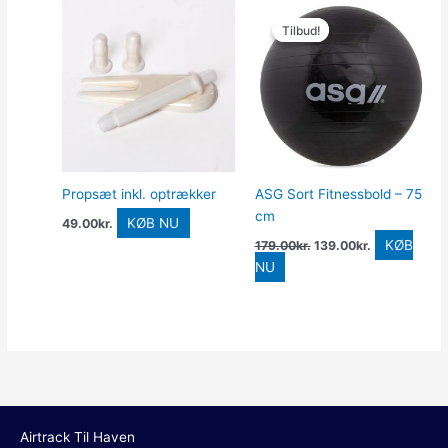
Den
Den
oprindelige
aktuelle
Tilbud!
Tilbud!
pris
pris
var:
er:
179.00kr..
139.00kr..
Propsæt inkl. optrækker
ASG Sort Fitnessbold – 75
cm
KØB NU
49.00
kr.
KØB
179.00
kr.
139.00
kr.
NU
Airtrack Til Haven