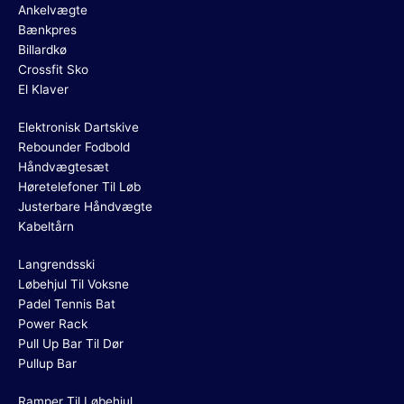
Ankelvægte
Bænkpres
Billardkø
Crossfit Sko
El Klaver
Elektronisk Dartskive
Rebounder Fodbold
Håndvægtesæt
Høretelefoner Til Løb
Justerbare Håndvægte
Kabeltårn
Langrendsski
Løbehjul Til Voksne
Padel Tennis Bat
Power Rack
Pull Up Bar Til Dør
Pullup Bar
Ramper Til Løbehjul