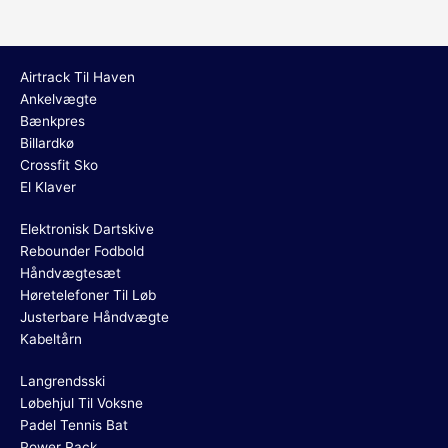
Airtrack Til Haven
Ankelvægte
Bænkpres
Billardkø
Crossfit Sko
El Klaver
Elektronisk Dartskive
Rebounder Fodbold
Håndvægtesæt
Høretelefoner Til Løb
Justerbare Håndvægte
Kabeltårn
Langrendsski
Løbehjul Til Voksne
Padel Tennis Bat
Power Rack