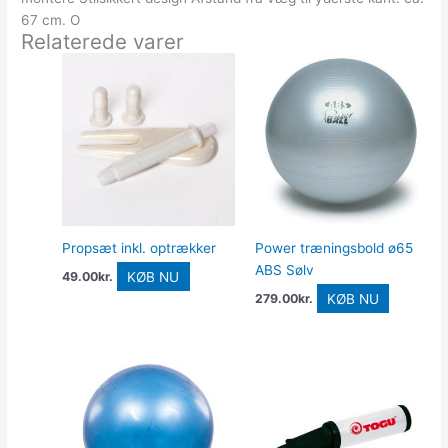
67 cm. O
Relaterede varer
Propsæt inkl. optrækker
Power træningsbold ø65
ABS Sølv
KØB NU
49.00
kr.
KØB NU
279.00
kr.