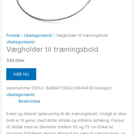
Forside
/
Ukategoriseret
/ Vægholder til træningsbold
Ukategoriseret
Vægholder til træningsbold
345.00
kr.
KØB NU
Varenummer (SKU):
8488471383224949430
Kategori:
Ukategoriseret
Beskrivelse
Enkel og diskret opbevaring til din træningsbold. Undgå at dine
bold er til gene, med dette simple og stilsikre ophæng. Passer
til: Bolde med en diameter mellem 55 og 75 cm Enkel at
montere Stilsikkert design Afstand fra væg til yderste kant: ca.