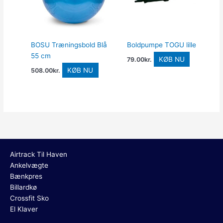
BOSU Træningsbold Blå
Boldpumpe TOGU lille
55 cm
KØB NU
79.00
kr.
KØB NU
508.00
kr.
Airtrack Til Haven
Ankelvægte
Bænkpres
Billardkø
Crossfit Sko
El Klaver