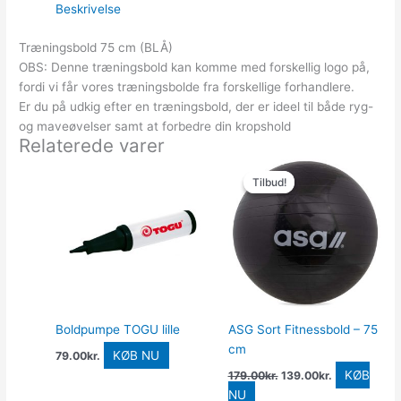
Beskrivelse
Træningsbold 75 cm (BLÅ)
OBS: Denne træningsbold kan komme med forskellig logo på,
fordi vi får vores træningsbolde fra forskellige forhandlere.
Er du på udkig efter en træningsbold, der er ideel til både ryg-
og maveøvelser samt at forbedre din kropshold
Relaterede varer
Den
Den
oprindelige
aktuelle
Tilbud!
Tilbud!
pris
pris
var:
er:
179.00kr..
139.00kr..
Boldpumpe TOGU lille
ASG Sort Fitnessbold – 75
cm
KØB NU
79.00
kr.
KØB
179.00
kr.
139.00
kr.
NU