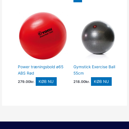
Power træningsbold ø65
Gymstick Exercise Ball
ABS Rød
55cm
KØB NU
KØB NU
279.00
kr.
218.00
kr.