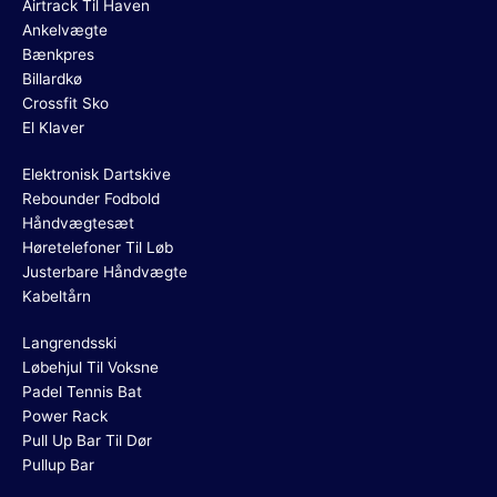
Airtrack Til Haven
Ankelvægte
Bænkpres
Billardkø
Crossfit Sko
El Klaver
Elektronisk Dartskive
Rebounder Fodbold
Håndvægtesæt
Høretelefoner Til Løb
Justerbare Håndvægte
Kabeltårn
Langrendsski
Løbehjul Til Voksne
Padel Tennis Bat
Power Rack
Pull Up Bar Til Dør
Pullup Bar