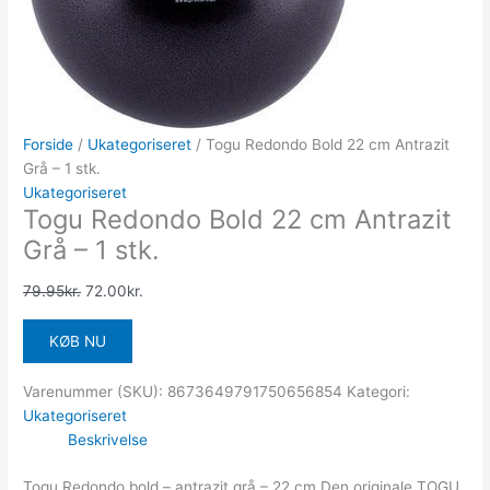
Forside
/
Ukategoriseret
/ Togu Redondo Bold 22 cm Antrazit
Grå – 1 stk.
Ukategoriseret
Togu Redondo Bold 22 cm Antrazit
Grå – 1 stk.
79.95
kr.
72.00
kr.
KØB NU
Varenummer (SKU):
8673649791750656854
Kategori:
Ukategoriseret
Beskrivelse
Togu Redondo bold – antrazit grå – 22 cm Den originale TOGU