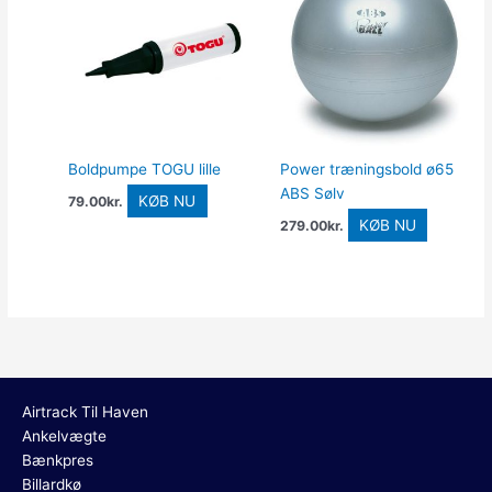
Boldpumpe TOGU lille
Power træningsbold ø65
ABS Sølv
KØB NU
79.00
kr.
KØB NU
279.00
kr.
Airtrack Til Haven
Ankelvægte
Bænkpres
Billardkø