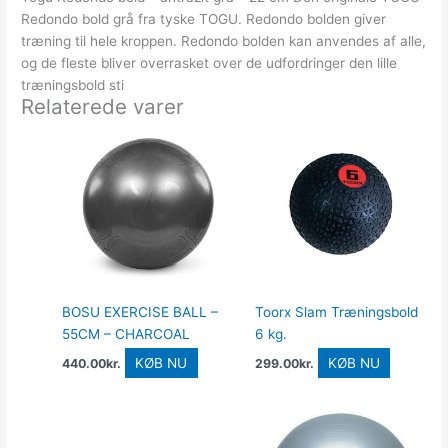
Redondo bold grå fra tyske TOGU. Redondo bolden giver
træning til hele kroppen. Redondo bolden kan anvendes af alle,
og de fleste bliver overrasket over de udfordringer den lille
træningsbold sti
Relaterede varer
BOSU EXERCISE BALL –
Toorx Slam Træningsbold
55CM – CHARCOAL
6 kg.
KØB NU
KØB NU
440.00
kr.
299.00
kr.