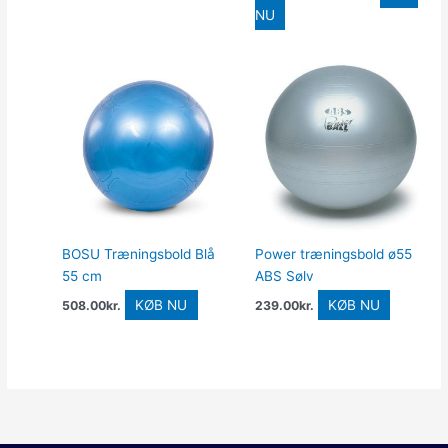
NU
BOSU Træningsbold Blå
Power træningsbold ø55
55 cm
ABS Sølv
KØB NU
KØB NU
508.00
kr.
239.00
kr.