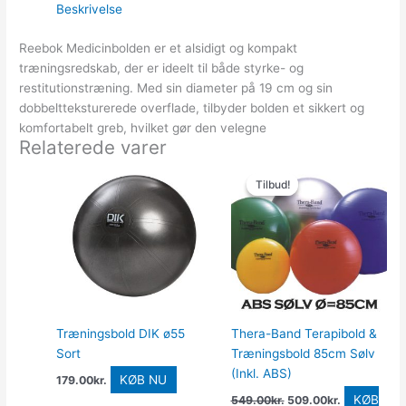
Beskrivelse
Reebok Medicinbolden er et alsidigt og kompakt
træningsredskab, der er ideelt til både styrke- og
restitutionstræning. Med sin diameter på 19 cm og sin
dobbeltteksturerede overflade, tilbyder bolden et sikkert og
komfortabelt greb, hvilket gør den velegne
Relaterede varer
Den
Den
oprindelige
aktuelle
Tilbud!
Tilbud!
pris
pris
var:
er:
549.00kr..
509.00kr..
Træningsbold DIK ø55
Thera-Band Terapibold &
Sort
Træningsbold 85cm Sølv
(Inkl. ABS)
KØB NU
179.00
kr.
KØB
549.00
kr.
509.00
kr.