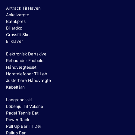
Airtrack Til Haven
Ankelvægte
Bænkpres
Billardkø
Crossfit Sko
El Klaver
Elektronisk Dartskive
Rebounder Fodbold
Håndvægtesæt
Høretelefoner Til Løb
Justerbare Håndvægte
Kabeltårn
Langrendsski
Løbehjul Til Voksne
Padel Tennis Bat
Power Rack
Pull Up Bar Til Dør
Pullup Bar