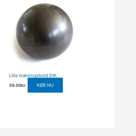
Lille træningsbold DIK
KØB NU
59.00
kr.