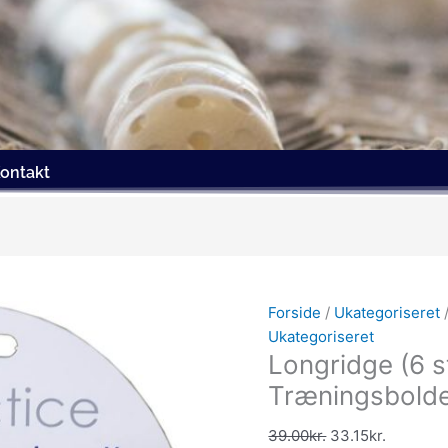
ontakt
Den
Den
oprindelige
aktuelle
Forside
/
Ukategoriseret
/
pris
pris
Ukategoriseret
var:
er:
Longridge (6 
39.00kr..
33.15kr..
Træningsbold
39.00
kr.
33.15
kr.