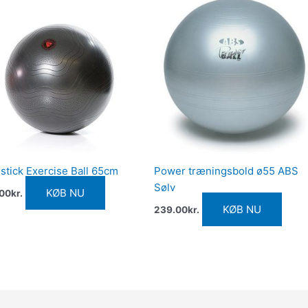
tick Exercise Ball 65cm
Power træningsbold ø55 ABS
Sølv
KØB NU
.00
kr.
KØB NU
239.00
kr.