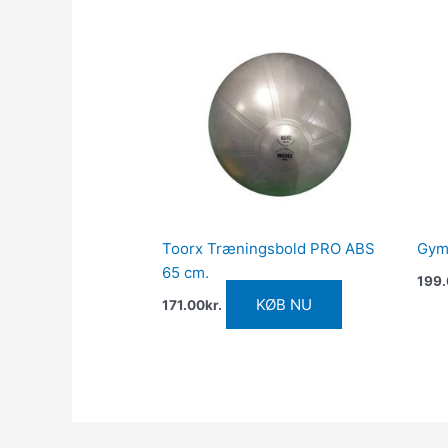
Toorx Træningsbold PRO ABS
Gyms
65 cm.
199
KØB NU
171.00
kr.