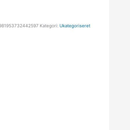
981953732442597
Kategori:
Ukategoriseret