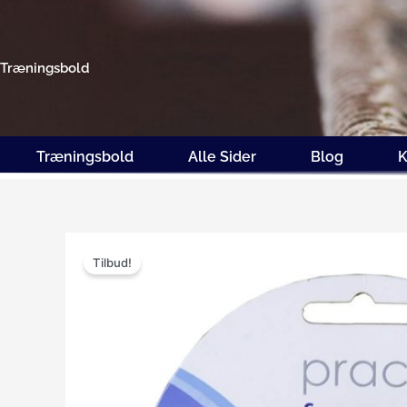
Gå
til
indholdet
Træningsbold
Træningsbold
Alle Sider
Blog
K
Tilbud!