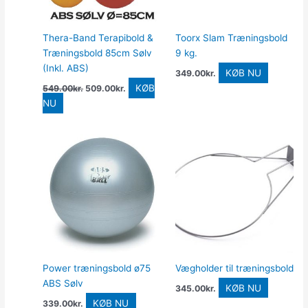
Thera-Band Terapibold &
Toorx Slam Træningsbold
Træningsbold 85cm Sølv
9 kg.
(Inkl. ABS)
KØB NU
349.00
kr.
KØB
549.00
kr.
509.00
kr.
NU
Power træningsbold ø75
Vægholder til træningsbold
ABS Sølv
KØB NU
345.00
kr.
KØB NU
339.00
kr.