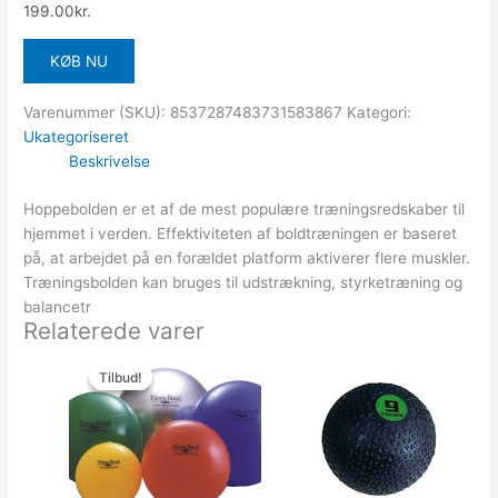
199.00
kr.
KØB NU
Varenummer (SKU):
8537287483731583867
Kategori:
Ukategoriseret
Beskrivelse
Hoppebolden er et af de mest populære træningsredskaber til
hjemmet i verden. Effektiviteten af boldtræningen er baseret
på, at arbejdet på en forældet platform aktiverer flere muskler.
Træningsbolden kan bruges til udstrækning, styrketræning og
balancetr
Relaterede varer
Den
Den
oprindelige
aktuelle
Tilbud!
Tilbud!
pris
pris
var:
er:
549.00kr..
509.00kr..