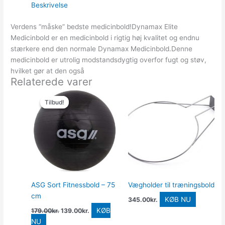
Beskrivelse
Verdens “måske” bedste medicinbold!Dynamax Elite
Medicinbold er en medicinbold i rigtig høj kvalitet og endnu
stærkere end den normale Dynamax Medicinbold.Denne
medicinbold er utrolig modstandsdygtig overfor fugt og støv,
hvilket gør at den også
Relaterede varer
Den
Den
oprindelige
aktuelle
Tilbud!
Tilbud!
pris
pris
var:
er:
179.00kr..
139.00kr..
ASG Sort Fitnessbold – 75
Vægholder til træningsbold
cm
KØB NU
345.00
kr.
KØB
179.00
kr.
139.00
kr.
NU