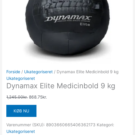
Forside
/
Ukategoriseret
/ Dynamax Elite Medicinbold 9 kg
Ukategoriseret
Dynamax Elite Medicinbold 9 kg
1,245.00
kr.
868.75
kr.
KØB NU
Varenummer (SKU):
8903660665406362173
Kategori:
Ukategoriseret