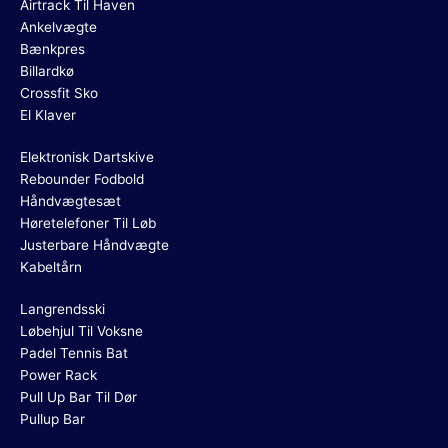
Airtrack Til Haven
Ankelvægte
Bænkpres
Billardkø
Crossfit Sko
El Klaver
Elektronisk Dartskive
Rebounder Fodbold
Håndvægtesæt
Høretelefoner Til Løb
Justerbare Håndvægte
Kabeltårn
Langrendsski
Løbehjul Til Voksne
Padel Tennis Bat
Power Rack
Pull Up Bar Til Dør
Pullup Bar