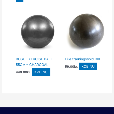
BOSU EXERCISE BALL –
Lille træningsbold DIK
55CM – CHARCOAL
KØB NU
59.00
kr.
KØB NU
440.00
kr.