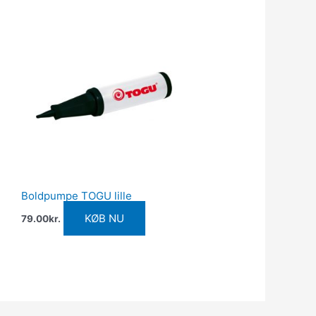
Boldpumpe TOGU lille
KØB NU
79.00
kr.