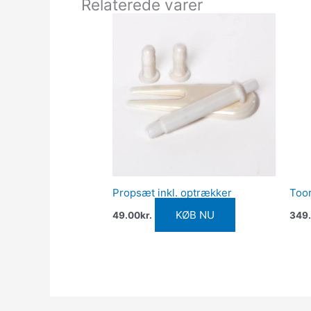
Relaterede varer
Propsæt inkl. optrækker
Toor
KØB NU
49.00
kr.
349