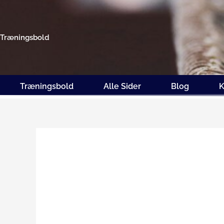
Gå
til
indholdet
Træningsbold
Træningsbold
Alle Sider
Blog
K