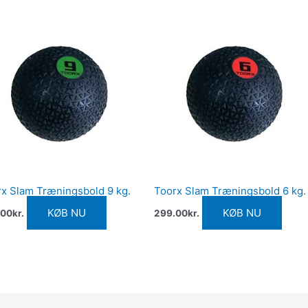
x Slam Træningsbold 9 kg.
Toorx Slam Træningsbold 6 kg.
KØB NU
KØB NU
.00
kr.
299.00
kr.