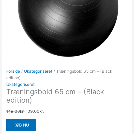
Forside
/
Ukategoriseret
/ Træningsbold 65 cm – (Black
edition)
Ukategoriseret
Træningsbold 65 cm – (Black
edition)
149.00
kr.
109.00
kr.
KØB NU