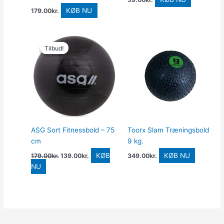
KØB NU
179.00
kr.
Den
Den
oprindelige
aktuelle
Tilbud!
Tilbud!
pris
pris
var:
er:
179.00kr..
139.00kr..
ASG Sort Fitnessbold – 75
Toorx Slam Træningsbold
cm
9 kg.
KØB
KØB NU
179.00
kr.
139.00
kr.
349.00
kr.
NU