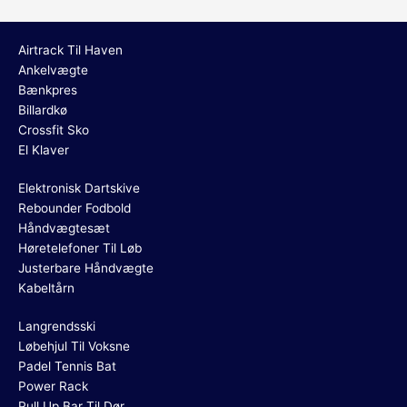
Airtrack Til Haven
Ankelvægte
Bænkpres
Billardkø
Crossfit Sko
El Klaver
Elektronisk Dartskive
Rebounder Fodbold
Håndvægtesæt
Høretelefoner Til Løb
Justerbare Håndvægte
Kabeltårn
Langrendsski
Løbehjul Til Voksne
Padel Tennis Bat
Power Rack
Pull Up Bar Til Dør