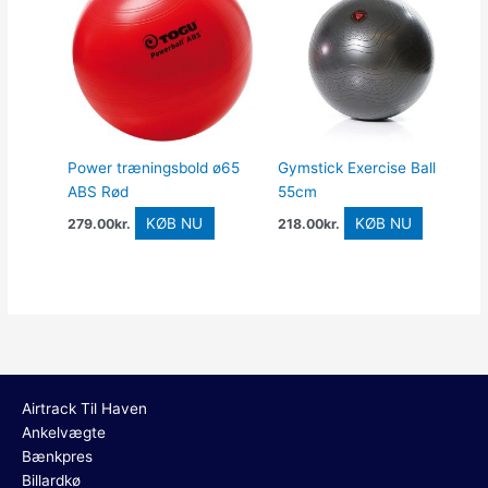
Power træningsbold ø65
Gymstick Exercise Ball
ABS Rød
55cm
KØB NU
KØB NU
279.00
kr.
218.00
kr.
Airtrack Til Haven
Ankelvægte
Bænkpres
Billardkø