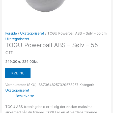
Forside
/
Ukategoriseret
/ TOGU Powerball ABS – Sølv – 55 cm
Ukategoriseret
TOGU Powerball ABS – Sølv – 55
cm
249.00
kr.
224.00
kr.
KØB NU
Varenummer (SKU):
8673648257320578257
Kategori:
Ukategoriseret
Beskrivelse
TOGU ABS træningsbold er til dig der ønsker maksimal
sikkerhed når du træner. TOGU er en af verdens førende