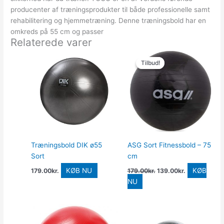
producenter af træningsprodukter til både professionelle samt
rehabilitering og hjemmetræning. Denne træningsbold har en
omkreds på 55 cm og passer
Relaterede varer
Den
Den
oprindelige
aktuelle
Tilbud!
Tilbud!
pris
pris
var:
er:
179.00kr..
139.00kr..
Træningsbold DIK ø55
ASG Sort Fitnessbold – 75
Sort
cm
KØB NU
KØB
179.00
kr.
179.00
kr.
139.00
kr.
NU