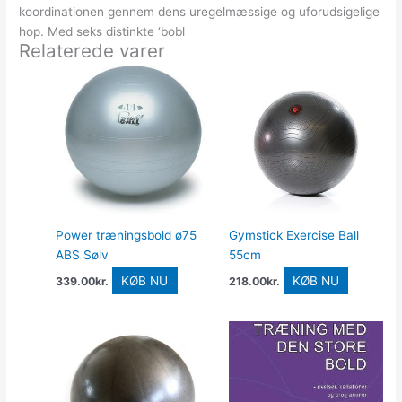
koordinationen gennem dens uregelmæssige og uforudsigelige
hop. Med seks distinkte ‘bobl
Relaterede varer
Power træningsbold ø75
Gymstick Exercise Ball
ABS Sølv
55cm
KØB NU
KØB NU
339.00
kr.
218.00
kr.