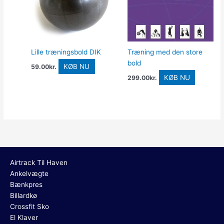
Lille træningsbold DIK
Træning med den store
bold
KØB NU
59.00
kr.
KØB NU
299.00
kr.
Airtrack Til Haven
Ankelvægte
Bænkpres
Billardkø
Crossfit Sko
El Klaver