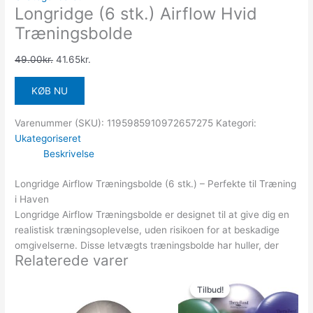
Longridge (6 stk.) Airflow Hvid
Træningsbolde
49.00
kr.
41.65
kr.
KØB NU
Varenummer (SKU):
1195985910972657275
Kategori:
Ukategoriseret
Beskrivelse
Longridge Airflow Træningsbolde (6 stk.) – Perfekte til Træning
i Haven
Longridge Airflow Træningsbolde er designet til at give dig en
realistisk træningsoplevelse, uden risikoen for at beskadige
omgivelserne. Disse letvægts træningsbolde har huller, der
Relaterede varer
Den
Den
oprindelige
aktuelle
Tilbud!
Tilbud!
pris
pris
var:
er: