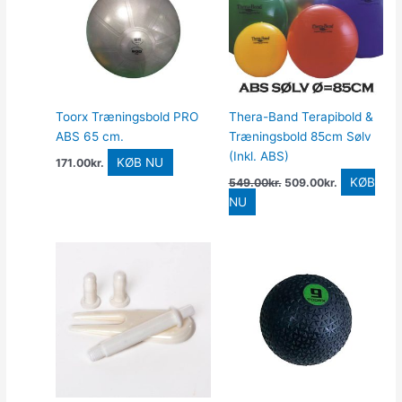
549.00kr..
509.00kr..
Toorx Træningsbold PRO
Thera-Band Terapibold &
ABS 65 cm.
Træningsbold 85cm Sølv
(Inkl. ABS)
KØB NU
171.00
kr.
KØB
549.00
kr.
509.00
kr.
NU