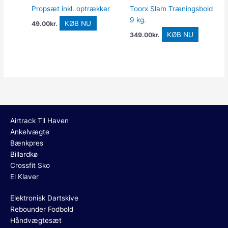
Propsæt inkl. optrækker
Toorx Slam Træningsbold
9 kg.
KØB NU
49.00
kr.
KØB NU
349.00
kr.
Airtrack Til Haven
Ankelvægte
Bænkpres
Billardkø
Crossfit Sko
El Klaver
Elektronisk Dartskive
Rebounder Fodbold
Håndvægtesæt