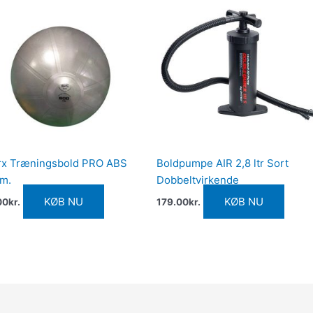
rx Træningsbold PRO ABS
Boldpumpe AIR 2,8 ltr Sort
cm.
Dobbeltvirkende
KØB NU
KØB NU
00
kr.
179.00
kr.