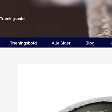
Gå
til
indholdet
Træningsbold
Træningsbold
Alle Sider
Blog
K