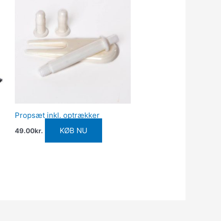
Propsæt inkl. optrækker
KØB NU
49.00
kr.