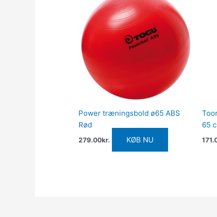
Power træningsbold ø65 ABS
Too
Rød
65 
KØB NU
279.00
kr.
171.