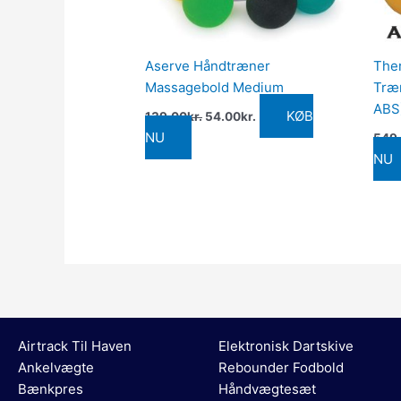
Aserve Håndtræner
Ther
Massagebold Medium
Træn
ABS
KØB
139.00
kr.
54.00
kr.
NU
549
NU
Airtrack Til Haven
Elektronisk Dartskive
Ankelvægte
Rebounder Fodbold
Bænkpres
Håndvægtesæt