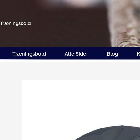
Gå
til
indholdet
Træningsbold
Træningsbold
Alle Sider
Blog
K