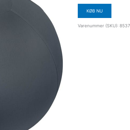
KØB NU
Varenummer (SKU):
853