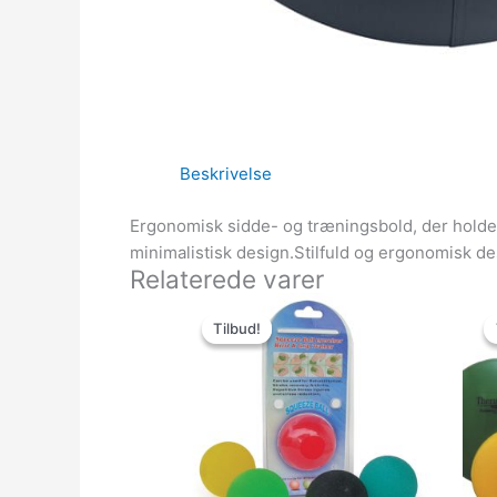
Beskrivelse
Ergonomisk sidde- og træningsbold, der holde
minimalistisk design.Stilfuld og ergonomisk de
Relaterede varer
Den
Den
oprindelige
aktuelle
Tilbud!
Tilbud!
pris
pris
var:
er:
139.00kr..
54.00kr..