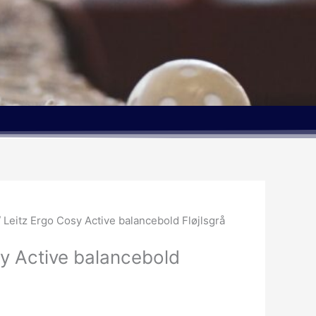
 Leitz Ergo Cosy Active balancebold Fløjlsgrå
y Active balancebold