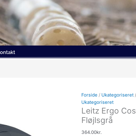
ontakt
Forside
/
Ukategoriseret
/
Ukategoriseret
Leitz Ergo Cos
Fløjlsgrå
364.00
kr.