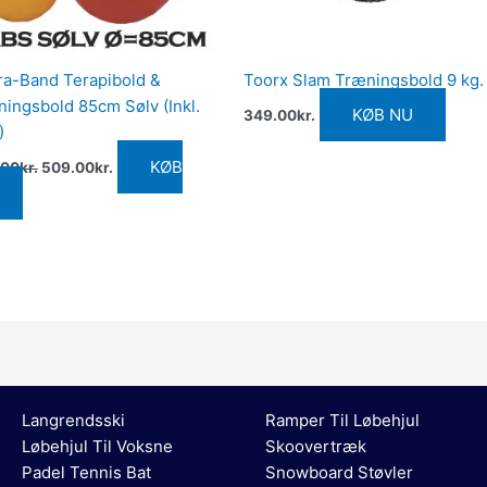
a-Band Terapibold &
Toorx Slam Træningsbold 9 kg.
ingsbold 85cm Sølv (Inkl.
KØB NU
349.00
kr.
)
KØB
.00
kr.
509.00
kr.
Langrendsski
Ramper Til Løbehjul
Løbehjul Til Voksne
Skoovertræk
Padel Tennis Bat
Snowboard Støvler