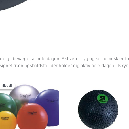
r dig i bevægelse hele dagen. Aktiverer ryg og kernemuskler f
signet træningsboldstol, der holder dig aktiv hele dagenTilskyn
Den
Den
oprindelige
aktuelle
Tilbud!
Tilbud!
pris
pris
var:
er:
549.00kr..
509.00kr..