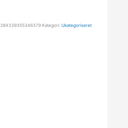
7284339355346379
Kategori:
Ukategoriseret