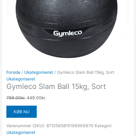
Forside
/
Ukategoriseret
/ Gymleco Slam Ball 15kg, Sort
Ukategoriseret
Gymleco Slam Ball 15kg, Sort
799.00
kr.
449.00
kr.
KØB NU
Varenummer (SKU):
8710565815196969970
Kategori:
Ukategoriseret