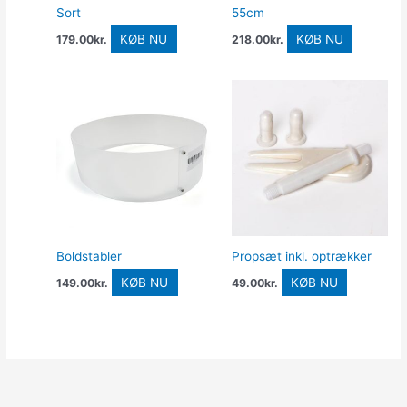
Sort
55cm
KØB NU
KØB NU
179.00
kr.
218.00
kr.
Boldstabler
Propsæt inkl. optrækker
KØB NU
KØB NU
149.00
kr.
49.00
kr.