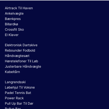
Airtrack Til Haven
Ankelvægte
Bænkpres
Billardkø
Crossfit Sko
El Klaver
Elektronisk Dartskive
Rebounder Fodbold
Håndvægtesæt
Høretelefoner Til Løb
Justerbare Håndvægte
Kabeltårn
Langrendsski
Løbehjul Til Voksne
Padel Tennis Bat
Power Rack
Pull Up Bar Til Dør
Pullup Bar