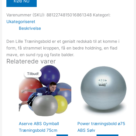
KØB NU
Varenummer (SKU):
8812274815016861348
Kategori:
Ukategoriseret
Beskrivelse
Den Lille Træningsbold er et genialt redskab til at komme i
form, få strammet kroppen, få en bedre holdning, en flad
mave, en sund ryg og faste balder.
Relaterede varer
Den
Den
oprindelige
aktuelle
Tilbud!
Tilbud!
pris
pris
var:
er:
550.00kr..
379.00kr..
Aserve ABS Gymball
Power træningsbold ø75
Træningsbold 75cm
ABS Sølv