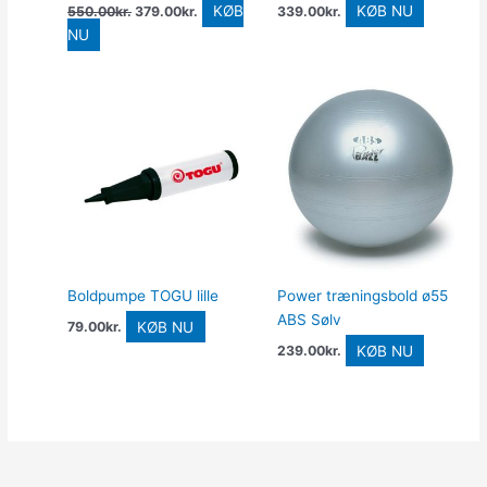
KØB
KØB NU
550.00
kr.
379.00
kr.
339.00
kr.
NU
Boldpumpe TOGU lille
Power træningsbold ø55
ABS Sølv
KØB NU
79.00
kr.
KØB NU
239.00
kr.