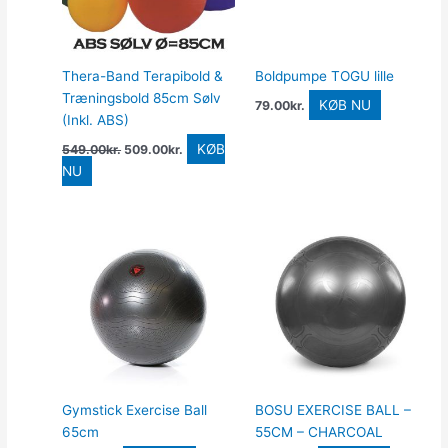
Thera-Band Terapibold &
Boldpumpe TOGU lille
Træningsbold 85cm Sølv
KØB NU
79.00
kr.
(Inkl. ABS)
KØB
549.00
kr.
509.00
kr.
NU
Gymstick Exercise Ball
BOSU EXERCISE BALL –
65cm
55CM – CHARCOAL