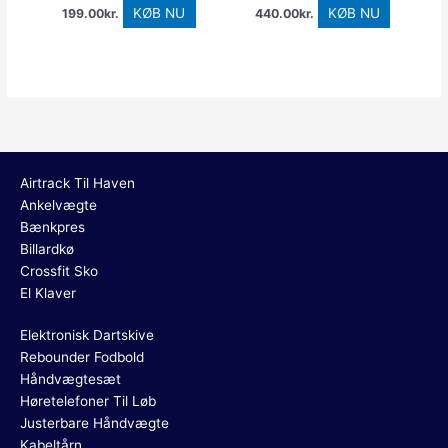
KØB NU
KØB NU
199.00
kr.
440.00
kr.
Airtrack Til Haven
Ankelvægte
Bænkpres
Billardkø
Crossfit Sko
El Klaver
Elektronisk Dartskive
Rebounder Fodbold
Håndvægtesæt
Høretelefoner Til Løb
Justerbare Håndvægte
Kabeltårn