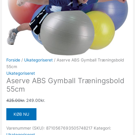
Forside
/
Ukategoriseret
/ Aserve ABS Gymball Træningsbold
55cm
Ukategoriseret
Aserve ABS Gymball Træningsbold
55cm
425.00
kr.
249.00
kr.
KØB NU
Varenummer (SKU):
8710567693505748217
Kategori:
Ukategoriseret