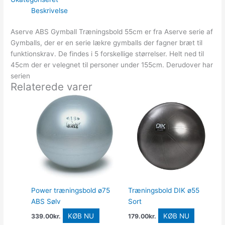
Beskrivelse
Aserve ABS Gymball Træningsbold 55cm er fra Aserve serie af
Gymballs, der er en serie lækre gymballs der fagner bræt til
funktionskrav. De findes i 5 forskellige størrelser. Helt ned til
45cm der er velegnet til personer under 155cm. Derudover har
serien
Relaterede varer
Power træningsbold ø75
Træningsbold DIK ø55
ABS Sølv
Sort
KØB NU
KØB NU
339.00
kr.
179.00
kr.