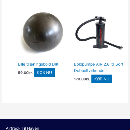
Lille træningsbold DIK
Boldpumpe AIR 2,8 ltr Sort
Dobbeltvirkende
KØB NU
59.00
kr.
KØB NU
179.00
kr.
Airtrack Til Haven